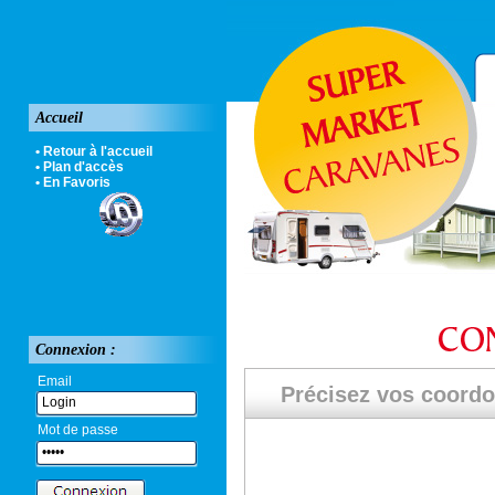
Accueil
• Retour à l'accueil
• Plan d'accès
• En Favoris
Connexion :
Email
Précisez vos coord
Mot de passe