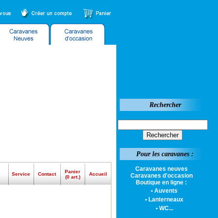
Rechercher
Pour les caravanes :
Caravanes neuves
Panier
Service
Contact
Accueil
Caravanes d'occasion
(0 art.)
Boutique en ligne :
• Auvents
• Lanterneaux
• WC...