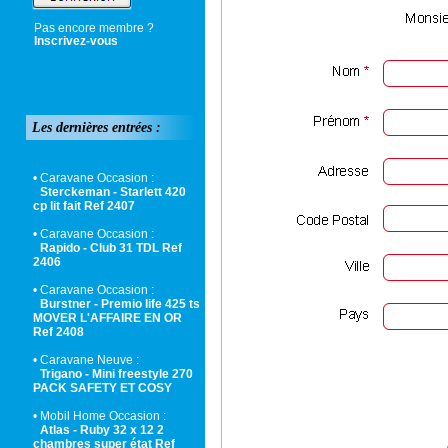
Pas encore membre ?
Inscrivez-vous
Les dernières entrées :
• Caravane Occasion :
Sterckeman - Starlett 420
cp lit fait Ref 2407
• Caravane Occasion :
Rapido - Club 31 TDL Ref
2406
• Caravane Occasion :
Burstner - Premio life 425 ts
MOVER L'AFFAIRE EN OR
Ref 2408
• Caravane Neuve :
Trigano - Mini freestyle 270
PACK SAFETY ET COSY
• Mobil Home Occasion :
Atlas - Ruby 32 x 12 2
chambres super état Ref