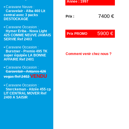
Année : 1997
• Caravane Neuve :
Caravelair - Alba 460 Lit
central avec 3 packs
7400 €
Prix :
DESTOCKAGE
• Caravane Occasion :
Hymer Eriba - Nova Light
5900 €
Prix PROMO
425 COMME NEUVE JAMAIS
SERVIE Ref 2403
• Caravane Occasion :
Burstner - Premio 495 TK
Comment venir chez nous ?
super équipée LA BONNE
AFFAIRE Ref 2401
• Caravane Occasion :
Caravelair - Antares 426
VENDU
vegas Ref 2402
• Caravane Occasion :
Sterckeman - Alizée 455 cp
LIT CENTRAL MOVER Ref
2400 A SAISIR