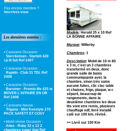
Pas encore membre ?
Inscrivez-vous
Modèle
:
Herald 35 x 10 Ref
LA BONNE AFFAIRE
Les dernières entrées :
Marque
:
Willerby
• Caravane Occasion :
Chambres
:
1
Sterckeman - Starlett 420
cp lit fait Ref 2407
Description
:
Mobil de 10 m 80
x 3 m, c'est un 3 chambres
• Caravane Occasion :
transformé en deux, donc
Rapido - Club 31 TDL Ref
grande salle de bains
2406
communiquante avec la
chambre, sinon trés sains
• Caravane Occasion :
aucune fuites, clic clac table
Burstner - Premio life 425 ts
et chaises, frigo, plaque, w c
MOVER L'AFFAIRE EN OR
séparé, beaucoup de
Ref 2408
rangements, dans la
deuxiéme chambres les deux
• Caravane Neuve :
lits vont etre remis, plusieurs
Trigano - Mini freestyle 270
chauffage edf, livré installé
PACK SAFETY ET COSY
calé sur 100 km, révisé.
• Mobil Home Occasion :
>> Livré sur 100 Km
Atlas - Ruby 32 x 12 2
chambres super état Ref