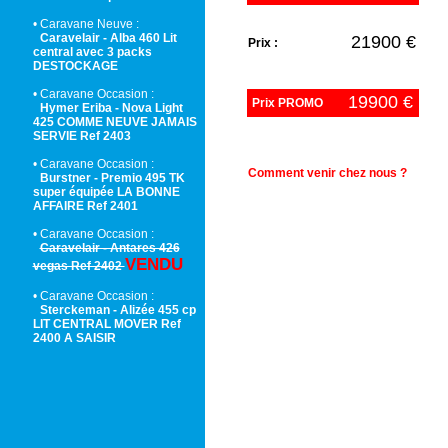
• Caravane Neuve :
Caravelair - Alba 460 Lit
21900 €
Prix :
central avec 3 packs
DESTOCKAGE
• Caravane Occasion :
19900 €
Prix PROMO
Hymer Eriba - Nova Light
425 COMME NEUVE JAMAIS
SERVIE Ref 2403
• Caravane Occasion :
Comment venir chez nous ?
Burstner - Premio 495 TK
super équipée LA BONNE
AFFAIRE Ref 2401
• Caravane Occasion :
Caravelair - Antares 426
VENDU
vegas Ref 2402
• Caravane Occasion :
Sterckeman - Alizée 455 cp
LIT CENTRAL MOVER Ref
2400 A SAISIR