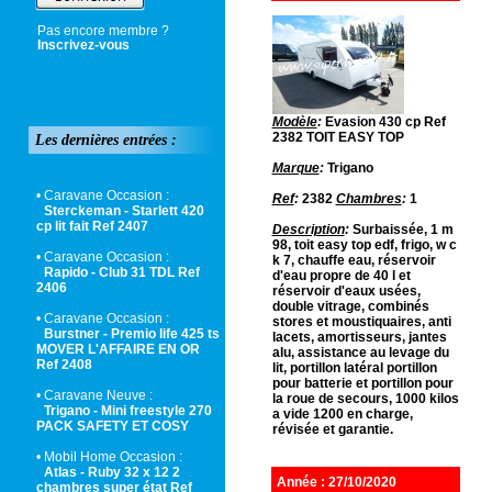
Pas encore membre ?
Inscrivez-vous
Modèle
:
Evasion 430 cp Ref
2382 TOIT EASY TOP
Les dernières entrées :
Marque
:
Trigano
• Caravane Occasion :
Ref
:
2382
Chambres
:
1
Sterckeman - Starlett 420
cp lit fait Ref 2407
Description
:
Surbaissée, 1 m
98, toit easy top edf, frigo, w c
• Caravane Occasion :
k 7, chauffe eau, réservoir
Rapido - Club 31 TDL Ref
d'eau propre de 40 l et
2406
réservoir d'eaux usées,
double vitrage, combinés
• Caravane Occasion :
stores et moustiquaires, anti
Burstner - Premio life 425 ts
lacets, amortisseurs, jantes
MOVER L'AFFAIRE EN OR
alu, assistance au levage du
Ref 2408
lit, portillon latéral portillon
pour batterie et portillon pour
• Caravane Neuve :
la roue de secours, 1000 kilos
Trigano - Mini freestyle 270
a vide 1200 en charge,
PACK SAFETY ET COSY
révisée et garantie.
• Mobil Home Occasion :
Atlas - Ruby 32 x 12 2
Année : 27/10/2020
chambres super état Ref