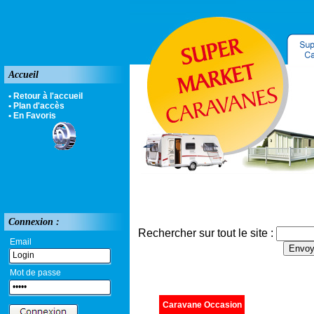
Accueil
• Retour à l'accueil
• Plan d'accès
• En Favoris
Connexion :
Rechercher sur tout le site :
Email
Mot de passe
Caravane Occasion