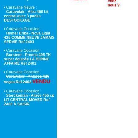
chez
nous ?
• Caravane Neuve :
Caravelair - Alba 460 Lit
central avec 3 packs
DESTOCKAGE
• Caravane Occasion :
Hymer Eriba - Nova Light
425 COMME NEUVE JAMAIS
SERVIE Ref 2403
• Caravane Occasion :
Burstner - Premio 495 TK
super équipée LA BONNE
AFFAIRE Ref 2401
• Caravane Occasion :
Caravelair - Antares 426
VENDU
vegas Ref 2402
• Caravane Occasion :
Sterckeman - Alizée 455 cp
LIT CENTRAL MOVER Ref
2400 A SAISIR