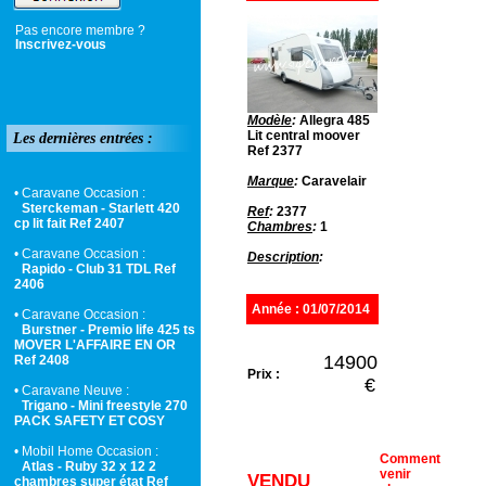
Pas encore membre ?
Inscrivez-vous
Modèle
:
Allegra 485
Lit central moover
Les dernières entrées :
Ref 2377
Marque
:
Caravelair
• Caravane Occasion :
Sterckeman - Starlett 420
Ref
:
2377
cp lit fait Ref 2407
Chambres
:
1
• Caravane Occasion :
Description
:
Rapido - Club 31 TDL Ref
2406
Année : 01/07/2014
• Caravane Occasion :
Burstner - Premio life 425 ts
MOVER L'AFFAIRE EN OR
14900
Ref 2408
Prix :
€
• Caravane Neuve :
Trigano - Mini freestyle 270
PACK SAFETY ET COSY
• Mobil Home Occasion :
Comment
Atlas - Ruby 32 x 12 2
venir
VENDU
chambres super état Ref