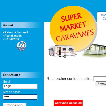
Accueil
• Retour à l'accueil
• Plan d'accès
• En Favoris
Connexion :
Rechercher sur tout le site :
Email
Mot de passe
Caravane Occasion