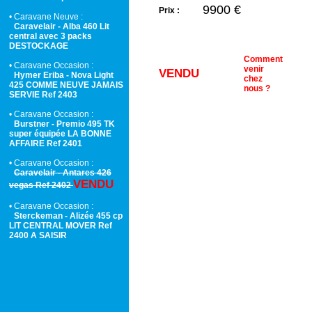
9900 €
Prix :
• Caravane Neuve :
Caravelair - Alba 460 Lit
central avec 3 packs
DESTOCKAGE
Comment
• Caravane Occasion :
venir
VENDU
Hymer Eriba - Nova Light
chez
425 COMME NEUVE JAMAIS
nous ?
SERVIE Ref 2403
• Caravane Occasion :
Burstner - Premio 495 TK
super équipée LA BONNE
AFFAIRE Ref 2401
• Caravane Occasion :
Caravelair - Antares 426
VENDU
vegas Ref 2402
• Caravane Occasion :
Sterckeman - Alizée 455 cp
LIT CENTRAL MOVER Ref
2400 A SAISIR