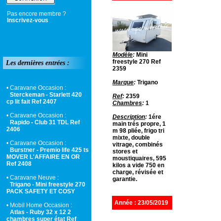
Pas encore membre ?
Inscrivez-vous
Modèle
:
Mini
freestyle 270 Ref
Les dernières entrées :
2359
Marque
:
Trigano
• Caravane Occasion :
Sterckeman - Starlett 420
Ref
:
2359
cp lit fait Ref 2407
Chambres
:
1
• Caravane Occasion :
Description
:
1ére
Rapido - Club 31 TDL Ref
main trés propre, 1
2406
m 98 pliée, frigo tri
mixte, double
• Caravane Occasion :
vitrage, combinés
Burstner - Premio life 425 ts
stores et
MOVER L'AFFAIRE EN OR
moustiquaires, 595
Ref 2408
kilos a vide 750 en
charge, révisée et
• Caravane Neuve :
garantie.
Trigano - Mini freestyle 270
PACK SAFETY ET COSY
Année : 23/05/2019
• Mobil Home Occasion :
Atlas - Ruby 32 x 12 2
chambres super état Ref